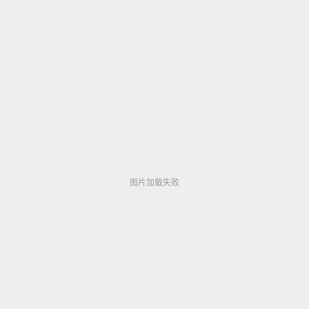
日韩一卡2卡3卡4卡乱码网站导航なオリジナルコン
テンツをオンライン
图片加载失败
图片加载失败
图片加载失败
▶ 354,806